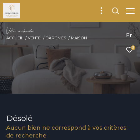
V
o
r
e
r
e
c
e
c
e
Fr
ACCUEIL
VENTE
DARGNIES
MAISON
0
Désolé
Aucun bien ne correspond à vos critères
de recherche