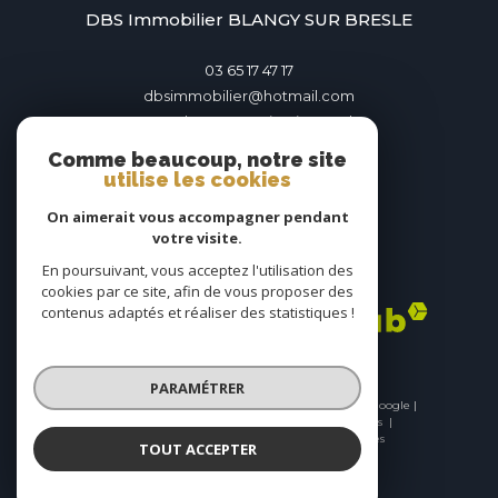
DBS Immobilier BLANGY SUR BRESLE
03 65 17 47 17
dbsimmobilier@hotmail.com
28 Gd rue François Mitterand
76340
BLANGY SUR BRESLE
Comme beaucoup, notre site
utilise les cookies
On aimerait vous accompagner pendant
votre visite.
En poursuivant, vous acceptez l'utilisation des
Adhérents
cookies par ce site, afin de vous proposer des
contenus adaptés et réaliser des statistiques !
PARAMÉTRER
© 2026 | Tous droits réservés | Traduction powered by Google |
Nos honoraires
Plan du site
Mentions légales
Admin
Nos liens
Politique RGPD
Cookies
TOUT ACCEPTER