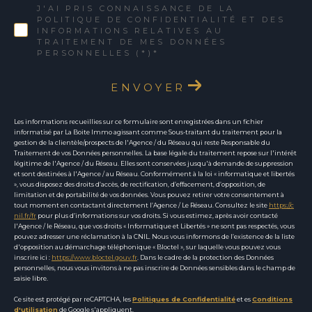
J'AI PRIS CONNAISSANCE DE LA
POLITIQUE DE CONFIDENTIALITÉ ET DES
INFORMATIONS RELATIVES AU
TRAITEMENT DE MES DONNÉES
PERSONNELLES (*)*
ENVOYER
Les informations recueillies sur ce formulaire sont enregistrées dans un fichier
informatisé par La Boite Immo agissant comme Sous-traitant du traitement pour la
gestion de la clientèle/prospects de l'Agence / du Réseau qui reste Responsable du
Traitement de vos Données personnelles. La base légale du traitement repose sur l'intérêt
légitime de l'Agence / du Réseau. Elles sont conservées jusqu'à demande de suppression
et sont destinées à l'Agence / au Réseau. Conformément à la loi « informatique et libertés
», vous disposez des droits d’accès, de rectification, d’effacement, d’opposition, de
limitation et de portabilité de vos données. Vous pouvez retirer votre consentement à
tout moment en contactant directement l’Agence / Le Réseau. Consultez le site
https://c
nil.fr/fr
pour plus d’informations sur vos droits. Si vous estimez, après avoir contacté
l'Agence / le Réseau, que vos droits « Informatique et Libertés » ne sont pas respectés, vous
pouvez adresser une réclamation à la CNIL. Nous vous informons de l’existence de la liste
d'opposition au démarchage téléphonique « Bloctel », sur laquelle vous pouvez vous
inscrire ici :
https://www.bloctel.gouv.fr
. Dans le cadre de la protection des Données
personnelles, nous vous invitons à ne pas inscrire de Données sensibles dans le champ de
saisie libre.
Ce site est protégé par reCAPTCHA, les
Politiques de Confidentialité
et es
Conditions
d'utilisation
de Google s'appliquent.