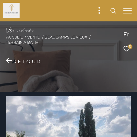
V
o
r
e
r
e
c
e
c
e
Fr
ACCUEIL
VENTE
BEAUCAMPS LE VIEUX
TERRAIN A BATIR
0
RETOUR