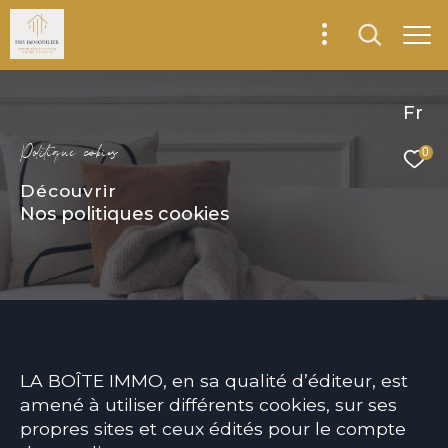
Fr
P
o
i
i
q
u
e
c
o
k
i
e
0
Découvrir
Nos politiques cookies
LA BOÎTE IMMO, en sa qualité d’éditeur, est
amené à utiliser différents cookies, sur ses
propres sites et ceux édités pour le compte